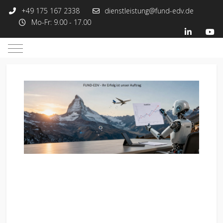
+49 175 167 2338
dienstleistung@fund-edv.de
Mo-Fr: 9.00 - 17.00
Mobile Menu Toggle