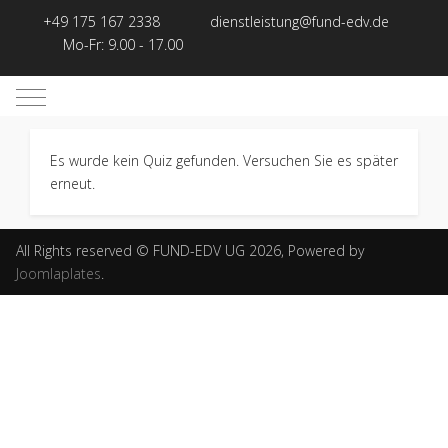
+49 175 167 2338
dienstleistung@fund-edv.de
Mo-Fr: 9.00 - 17.00
Mobile Menu Toggle
Es wurde kein Quiz gefunden. Versuchen Sie es später
erneut.
All Rights reserved © FUND-EDV UG 2026, Powered by
Joomlaplates
.